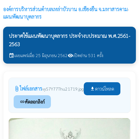
องค์การบริหารส่วนตำบลเหล่าบัวบาน
อ.เชียงยืน จ.มหาสารคาม
›
แผนพัฒนาบุคลากร
ประาศใช้แผนพัฒนาบุคลากร ประจำงบประมาณ พ.ศ.2561-
2563
เผยแพร่เมื่อ 25 มิถุนายน 2562
เปิดอ่าน 531 ครั้ง
event
visibility
ไฟล์เอกสาร
attach_file
ดาวน์โหลด
vyS7Y77Thu21719.jpg
file_download
คัดลอกลิงก์
link