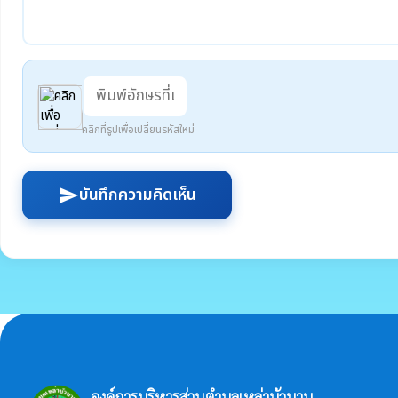
คลิกที่รูปเพื่อเปลี่ยนรหัสใหม่
บันทึกความคิดเห็น
send
องค์การบริหารส่วนตำบลเหล่าบัวบาน