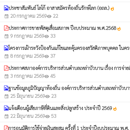
ประชาสัมพันธ์ โลโก้ อาสาสมัครท้องถิ่นรักษ์โลก (อถล.)
whatshot
20 กรกฎาคม 2569
22
event
visibility
ประกาศการขายพัสดุเสื่อมสภาพ ปีงบประมาณ พ.ศ.2568
whatshot
9 กรกฎาคม 2569
33
event
visibility
โครงการเฝ้าระวังป้องกันแก้ไขและคุ้มครองสวัสดิภาพบุคคล ใน
8 กรกฎาคม 2569
37
event
visibility
ประกาศสภาองค์การบริหารส่วนตำบลเหล่าบัวบาน เรื่อง การจ่ายเ
3 กรกฎาคม 2569
45
event
visibility
ฐานข้อมูลภูมิปัญญาท้องถิ่น องค์การบริหารส่วนตำบลเหล่าบัวบ
25 มิถุนายน 2569
23
event
visibility
แจ้งเตือนผู้เสียภาษีที่ดินและสิ่งปลูกสร้าง ประจำปี 2569
whatshot
22 มิถุนายน 2569
53
event
visibility
การอนุมัติการใช้จ่ายเงินสะสม ครั้งที่ 1 ประจำปีงบประมาณ พ.ศ