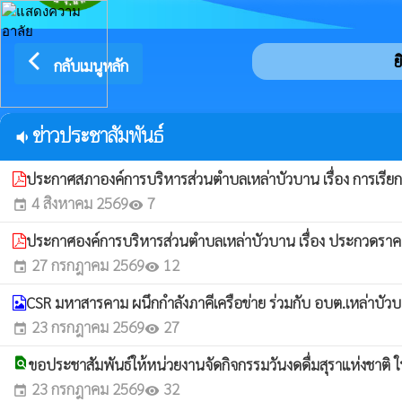
arrow_back_ios
ยิน
กลับเมนูหลัก
ข่าวประชาสัมพันธ์
volume_down
ประกาศสภาองค์การบริหารส่วนตำบลเหล่าบัวบาน เรื่อง การเรียก
4 สิงหาคม 2569
7
event
visibility
ประกาศองค์การบริหารส่วนตำบลเหล่าบัวบาน เรื่อง ประกวดราค
27 กรกฎาคม 2569
12
event
visibility
CSR มหาสารคาม ผนึกกำลังภาคีเครือข่าย ร่วมกับ อบต.เหล่าบัวบาน
23 กรกฎาคม 2569
27
event
visibility
find_in_page
ขอประชาสัมพันธ์ให้หน่วยงานจัดกิจกรรมวันงดดื่มสุราแห่งชาติ 
23 กรกฎาคม 2569
32
event
visibility